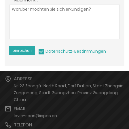
einreichen
Datenschutz-Bestimmungen
ADRESSE
Nr. 23 Zhongfu North Road, Dorf Datian, Stadt Zhongxin,
Zengcheng, Stadt Guangzhou, Provinz Guangdong,
China
EMAIL
lovia-spas@ispas.cn
TELEFON