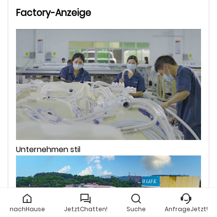
Factory-Anzeige
Unternehmen stil
nachHause
JetztChatten!
Suche
AnfrageJetzt!