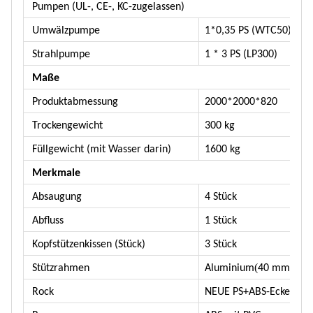
Pumpen (UL-, CE-, KC-zugelassen)
Umwälzpumpe
1*0,35 PS (WTC50)
Strahlpumpe
1 * 3 PS (LP300)
Maße
Produktabmessung
2000*2000*820
Trockengewicht
300 kg
Füllgewicht (mit Wasser darin)
1600 kg
Merkmale
Absaugung
4 Stück
Abfluss
1 Stück
Kopfstützenkissen (Stück)
3 Stück
(
Stützrahmen
Aluminium
40 mm x 2
Rock
NEUE PS+ABS-Ecke